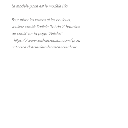
Le modèle porté est le modèle Lila.
Pour mixer les formes et les couleurs,
veuillez choisir l'article "Lot de 2 barrettes
au choix" sur la page "Articles"
:
https://www.seshatcreation.com/prod
uct-page/lot-de-deux-barrettes-au-choix
Les couleurs peuvent différer légèrement
par rapport aux photos, les barrettes
étant entièrement faites main, chaque
modèle est unique.