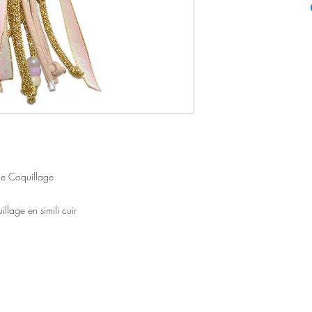
èle Coquillage
llage en simili cuir