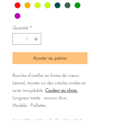
Quantité
*
Ajouter au panier
Boucles d'oreilles en forme de cœurs
(résine), montés sur des créoles ovales en
acier inoxydable.
Couleur au choix.
Longueur totale : environ 4cm.
Modèle : Paillettes
Le modèle porté sur la deuxième photo
est le modèle Coeur pailleté rouge.