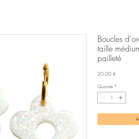
Boucles d'ore
taille médiu
pailleté
Prix
20,00 €
Quantité
*
A