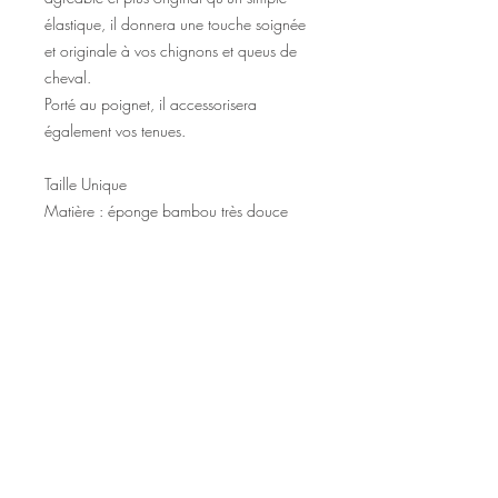
élastique, il donnera une touche soignée
et originale à vos chignons et queus de
cheval.
Porté au poignet, il accessorisera
également vos tenues.
Taille Unique
Matière : éponge bambou très douce
©2020 Tous droits réservés
Design et photographies: Emanuelle
Faure pour Seshat Création.
Inscrivez-vous à la newsletter pour au