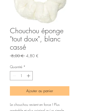
Chouchou éponge
"tout doux", blanc
cassé
Prix
Prix
 8,00 € 
4,80 €
original
promotionnel
Quantité
*
Ajouter au panier
Le chouchou revient en force ! Plus
agréable et plus original qu'un simple