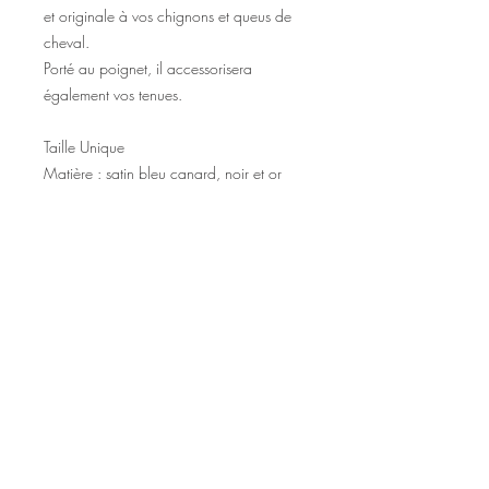
et originale à vos chignons et queus de
cheval.
Porté au poignet, il accessorisera
également vos tenues.
Taille Unique
Matière : satin bleu canard, noir et or
©2020 Tous droits réservés
Design et photographies: Emanuelle
Faure pour Seshat Création.
Inscrivez-vous à la newsletter pour au
être courant des nouveautés et de