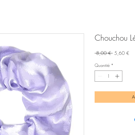
Chouchou Léo
Prix
Pri
 8,00 € 
5,60 €
original
pr
Quantité
*
A