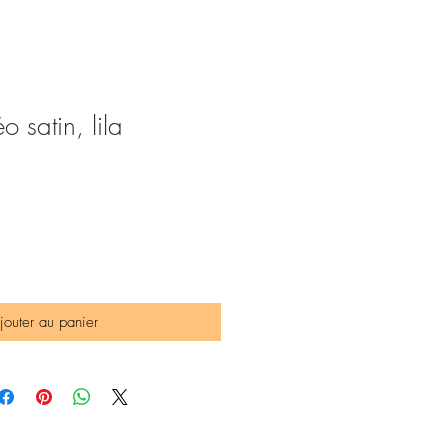
 satin, lila
x
omotionnel
jouter au panier