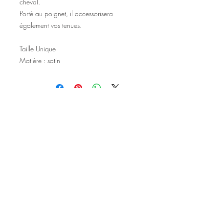
cheval.
Porté au poignet, il accessorisera
également vos tenues.
Taille Unique
Matière : satin
©2020 Tous droits réservés
Design et photographies: Emanuelle
Faure pour Seshat Création.
Inscrivez-vous à la newsletter pour au
être courant des nouveautés et de
l'actu avant tout le monde.