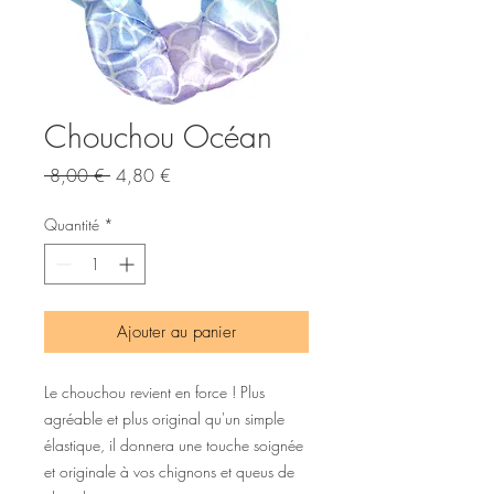
Chouchou Océan
Prix
Prix
 8,00 € 
4,80 €
original
promotionnel
Quantité
*
Ajouter au panier
Le chouchou revient en force ! Plus
agréable et plus original qu'un simple
élastique, il donnera une touche soignée
et originale à vos chignons et queus de