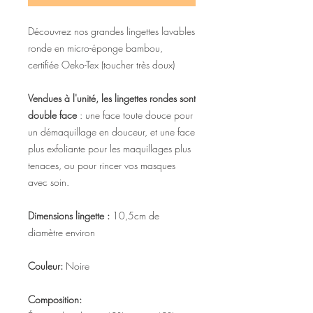
Découvrez nos grandes lingettes lavables
ronde en
micro-éponge bambou,
certifiée Oeko-Tex (toucher très doux)
Vendues à l'unité, les lingettes rondes sont
double face
: une face toute douce pour
un démaquillage en douceur, et une face
plus exfoliante pour les maquillages plus
tenaces, ou pour rincer vos masques
avec soin.
Dimensions lingette :
10,5cm de
diamètre environ
Couleur:
Noire
Composition: