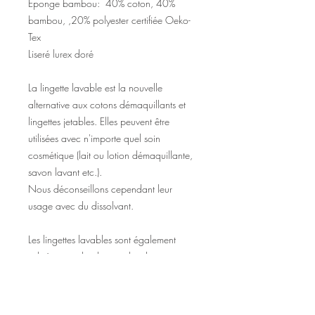
Éponge bambou: 40% coton, 40%
bambou, ,20% polyester certifiée Oeko-
Tex
Liseré lurex doré
La lingette lavable est la nouvelle
alternative aux cotons démaquillants et
lingettes jetables. Elles peuvent être
utilisées avec n'importe quel soin
cosmétique (lait ou lotion démaquillante,
savon lavant etc.).
Nous déconseillons cependant leur
usage avec du dissolvant.
Les lingettes lavables sont également
utilisées par de plus en plus de mamans,
car toute douce pour la peau de bébé.
Les lingettes contenant un pourcentage
de polyester, assurez-vous que bébé ne