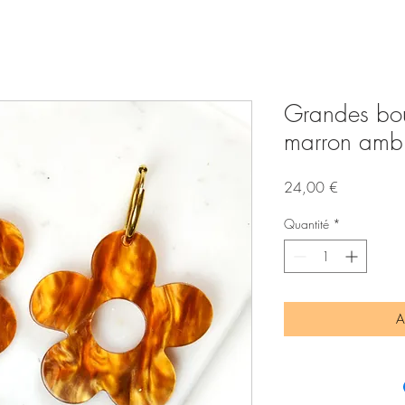
Grandes bouc
marron amb
Prix
24,00 €
Quantité
*
A