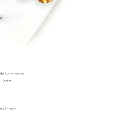
dable et résine.
 : 18mm
u de rose