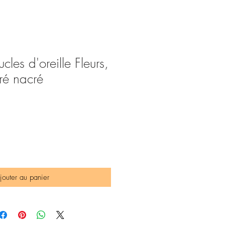
les d'oreille Fleurs,
ré nacré
jouter au panier