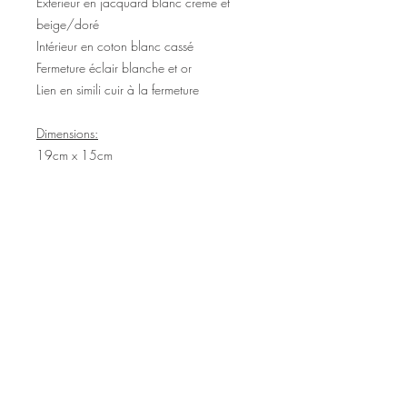
Extérieur en jacquard blanc crème et
beige/doré
Intérieur en coton blanc cassé
Fermeture éclair blanche et or
Lien en simili cuir à la fermeture
Dimensions:
19cm x 15cm
©2020 Tous droits réservés
Design et photographies: Emanuelle
Faure pour Seshat Création.
Inscrivez-vous à la newsletter pour au
être courant des nouveautés et de