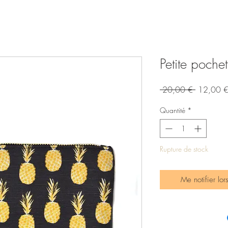
Petite pochet
Prix
 20,00 € 
12,00 
original
Quantité
*
Rupture de stock
Me notifier lor