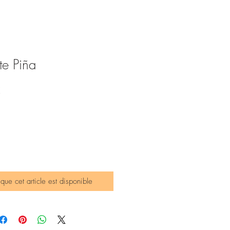
te Piña
Prix
€
promotionnel
sque cet article est disponible