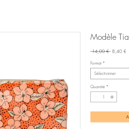
Modèle Tia
Prix
P
 14,00 € 
8,40 €
original
p
Format
*
Sélectionner
Quantité
*
A