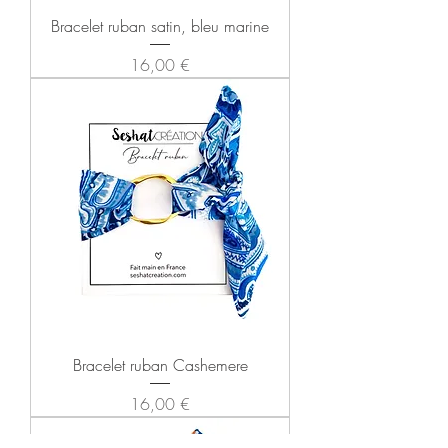
Bracelet ruban satin, bleu marine
Prix
16,00 €
Bracelet ruban Cashemere
Prix
16,00 €