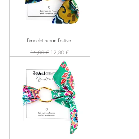
Bracelet ruban Festival
Prix original
Prix promotionnel
16,00 €
12,80 €