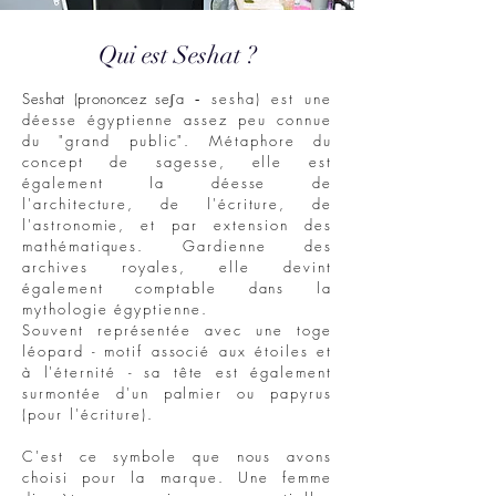
Qui est Seshat ?
Seshat (prononcez se
a
sesha) est une
ʃ
-
déesse égyptienne assez peu connue
du "grand public". Métaphore du
concept de sagesse, elle est
également la déesse de
l'architecture, de l'écriture, de
l'astronomie, et par extension des
mathématiques. Gardienne des
archives royales, elle devint
également comptable dans la
mythologie égyptienne.
Souvent représentée avec une toge
léopard - motif associé aux étoiles et
à l'éternité - sa tête est également
surmontée d'un palmier ou papyrus
(pour l'écriture).
C'est ce symbole que nous avons
choisi pour la marque. Une femme