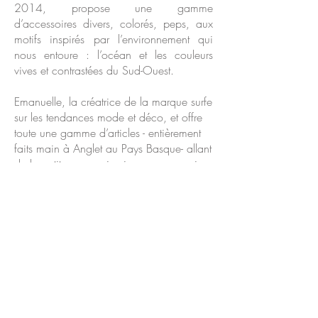
2014, propose une gamme
d’accessoires divers, colorés, peps, aux
motifs inspirés par l’environnement qui
nous entoure : l’océan et les couleurs
vives et contrastées du Sud-Ouest.
Emanuelle, la créatrice de la marque surfe
sur les tendances mode et déco, et offre
toute une gamme d’articles - entièrement
faits main à Anglet au Pays Basque- allant
de la petite maroquinerie aux accessoires
cheveux, en passant par une petite
sélection de bijoux, broches et objets
déco.
La nature, les coups de cœur, les
tendances mode et déco, les artisanats du
monde entier, telles sont les inspirations
qui dictent les collections au gré des
saisons…