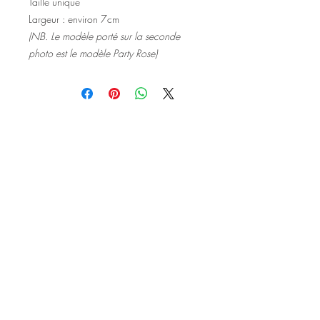
Taille unique
Largeur : environ 7cm
(NB. Le modèle porté sur la seconde
photo est le modèle Party Rose)
©2020 Tous droits réservés
Design et photographies: Emanuelle
Faure pour Seshat Création.
Inscrivez-vous à la newsletter pour au
être courant des nouveautés et de
l'actu avant tout le monde.