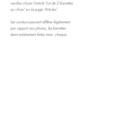
veuillez choisir l'article "Lot de 2 barrettes
au choix" sur la page "Articles".
Les couleurs peuvent différer légèrement
par rapport aux photos, les barrettes
étant entièrement faites main, chaque
modèle est unique.
Les modèles portés sur la deuxième photo
sont : barrettes rectangle et barrette
pointue Lila.
©2020 Tous droits réservés
Design et photographies: Emanuelle