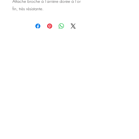
Attache broche à l'arrière dorée à l'or
fin, très résistante.
©2020 Tous droits réservés
Design et photographies: Emanuelle
Faure pour Seshat Création.
Inscrivez-vous à la newsletter pour au
être courant des nouveautés et de
l'actu avant tout le monde.
S'inscrire à la newsletter