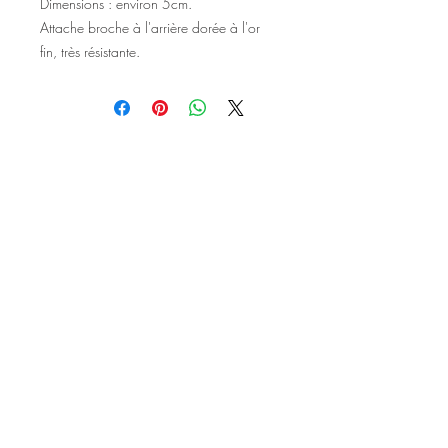
Dimensions : environ 5cm.
Attache broche à l'arrière dorée à l'or
fin, très résistante.
©2020 Tous droits réservés
Design et photographies: Emanuelle
Faure pour Seshat Création.
Inscrivez-vous à la newsletter pour au
être courant des nouveautés et de
l'actu avant tout le monde.
S'inscrire à la newsletter