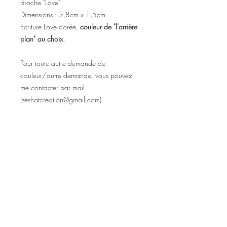
Broche "Love"
Dimensions : 3,8cm x 1,5cm
Ecriture Love dorée,
couleur de "l'arrière
plan" au choix.
Pour toute autre demande de
couleur/autre demande, vous pouvez
me contacter par mail
(seshatcreation@gmail.com)
©2020 Tous droits réservés
Design et photographies: Emanuelle
Faure pour Seshat Création.
Inscrivez-vous à la newsletter pour au