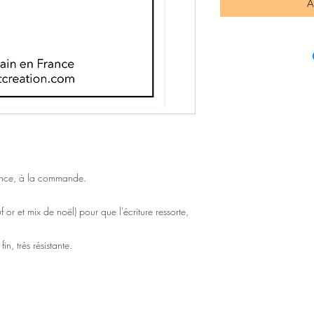
A
rance, à la commande.
 or et mix de noël) pour que l'écriture ressorte,
in, très résistante.