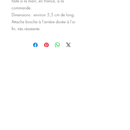
Faite à la main, en France, à la
commande.
Dimensions : environ 5,5 cm de long.
Attache broche à l'arrière dorée à l'or
fin, très résistante.
©2020 Tous droits réservés
Design et photographies: Emanuelle
Faure pour Seshat Création.
Inscrivez-vous à la newsletter pour au
être courant des nouveautés et de
l'actu avant tout le monde.