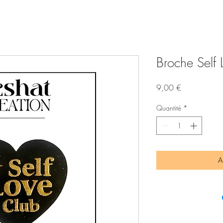
Broche Self 
Prix
9,00 €
Quantité
*
A