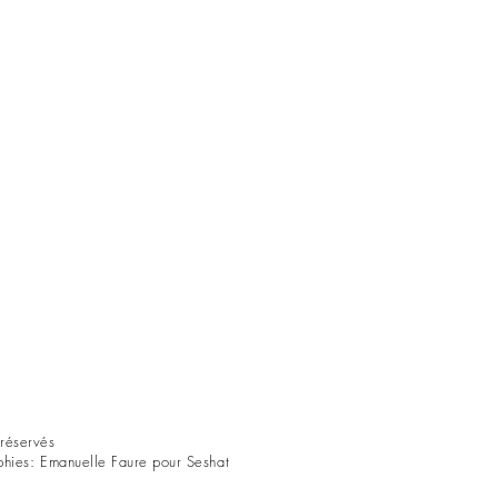
réservés
phies: Emanuelle Faure pour Seshat