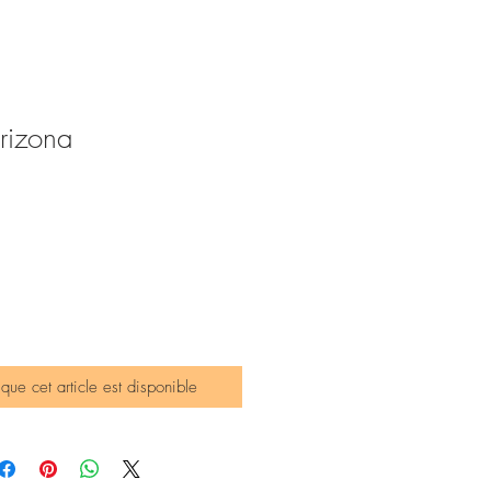
rizona
x
omotionnel
sque cet article est disponible