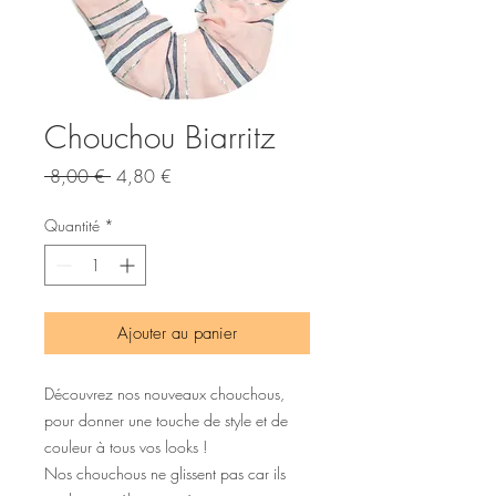
Chouchou Biarritz
Prix
Prix
 8,00 € 
4,80 €
original
promotionnel
Quantité
*
Ajouter au panier
Découvrez nos nouveaux chouchous,
pour donner une touche de style et de
couleur à tous vos looks !
Nos chouchous ne glissent pas car ils