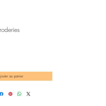
oderies
x
omotionnel
jouter au panier