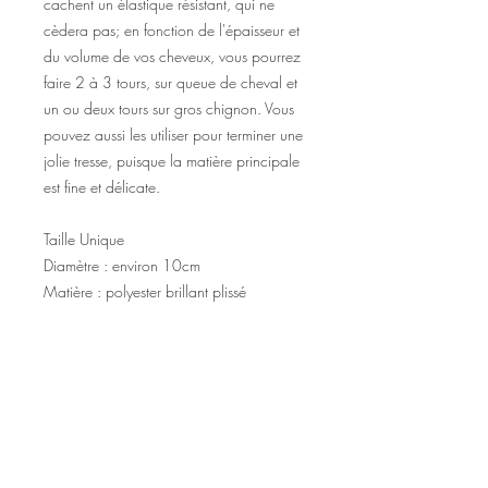
cachent un élastique résistant, qui ne
cèdera pas; en fonction de l'épaisseur et
du volume de vos cheveux, vous pourrez
faire 2 à 3 tours, sur queue de cheval et
un ou deux tours sur gros chignon. Vous
pouvez aussi les utiliser pour terminer une
jolie tresse, puisque la matière principale
est fine et délicate.
Taille Unique
Diamètre : environ 10cm
Matière : polyester brillant plissé
©2020 Tous droits réservés