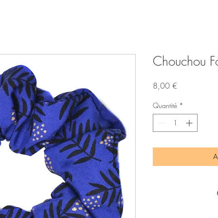
Chouchou Fo
Prix
8,00 €
Quantité
*
A