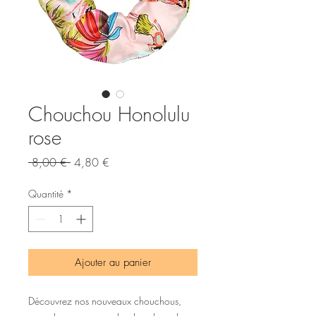
Chouchou Honolulu
rose
Prix
Prix
 8,00 € 
4,80 €
original
promotionnel
Quantité
*
Ajouter au panier
Découvrez nos nouveaux chouchous,