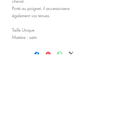
cheval.
Porté au poignet, il accessorisera
également vos tenues.
Taille Unique
Matière : satin
©2020 Tous droits réservés
Design et photographies: Emanuelle
Faure pour Seshat Création.
Inscrivez-vous à la newsletter pour au
être courant des nouveautés et de
l'actu avant tout le monde.