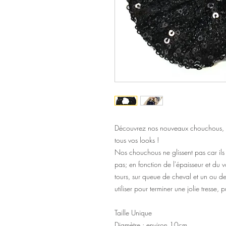
Découvrez nos nouveaux chouchous, p
tous vos looks !
Nos chouchous ne glissent pas car ils 
pas; en fonction de l'épaisseur et du
tours, sur queue de cheval et un ou de
utiliser pour terminer une jolie tresse, 
Taille Unique
Diamètre : environ 10cm