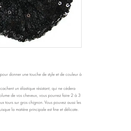
our donner une touche de style et de couleur à
cachent un élastique résistant, qui ne cèdera
 volume de vos cheveux, vous pourrez faire 2 à 3
ux tours sur gros chignon. Vous pouvez aussi les
puisque la matière principale est fine et délicate.