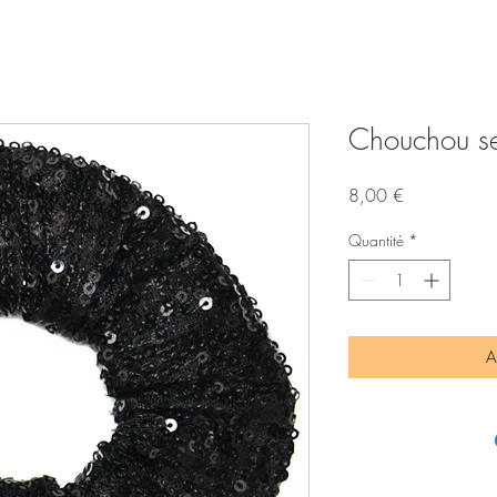
Chouchou se
Prix
8,00 €
Quantité
*
A