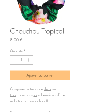
Chouchou Tropical
Prix
8,00 €
Quantité
*
Ajouter au panier
Composez votre lot de
deux
ou
trois
chouchous
ici
et bénéficiez d'une
réduction sur vos achats !!