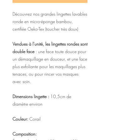
Découvrez nos grandes lingettes lavables
ronde en
micro-éponge bambou,
certifiée Oeko-Tex (toucher très doux)
Vendues à l'unité, les lingettes rondes sont
double face
: une face toute douce pour
un démaquillage en douceur, et une face
plus exfoliante pour les maquillages plus
tenaces, ou pour rincer vos masques
avec soin.
Dimensions lingette :
10,5cm de
diamètre environ
Couleur:
Corail
Composition: