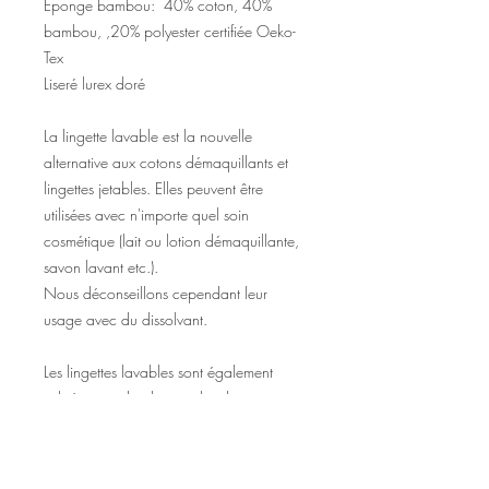
Éponge bambou: 40% coton, 40%
bambou, ,20% polyester certifiée Oeko-
Tex
Liseré lurex doré
La lingette lavable est la nouvelle
alternative aux cotons démaquillants et
lingettes jetables. Elles peuvent être
utilisées avec n'importe quel soin
cosmétique (lait ou lotion démaquillante,
savon lavant etc.).
Nous déconseillons cependant leur
usage avec du dissolvant.
Les lingettes lavables sont également
utilisées par de plus en plus de mamans,
car toute douce pour la peau de bébé.
Les lingettes contenant un pourcentage
de polyester, assurez-vous que bébé ne