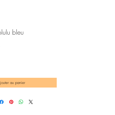
lulu bleu
Prix
€
promotionnel
jouter au panier