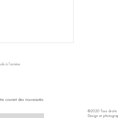
lé à l'arrière
être courant des nouveautés
©2020 Tous droits 
Design et photogra