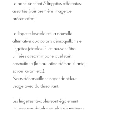
Le pack contient 5 lingettes différentes
assorties (voir première image de
présentation).
La lingette lavable est la nouvelle
alternative aux cotons démaquillants et
lingettes jetables. Elles peuvent être
utilisées avec n'importe quel soin
cosmétique (lait ou lotion démaquillante,
savon lavant etc.).
Nous déconseillons cependant leur
usage avec du dissolvant.
Les lingettes lavables sont également
utilisées par de plus en plus de mamans,
car toute douce pour la peau de bébé.
Les lingettes contenant un pourcentage
de polyester, assurez-vous que bébé ne
fasse pas d'allergies ;).