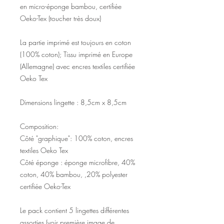
en
micro-éponge bambou, certifiée
Oeko-Tex (toucher très doux)
La partie imprimé est toujours en coton
(100% coton); Tissu imprimé en Europe
(Allemagne) avec encres textiles certifiée
Oeko Tex
Dimensions lingette : 8,5cm x 8,5cm
Composition:
Côté "graphique": 100% coton, encres
textiles Oeko Tex
Côté éponge : éponge microfibre, 40%
coton, 40% bambou, ,20% polyester
certifiée Oeko-Tex
Le pack contient 5 lingettes différentes
assorties (voir première image de