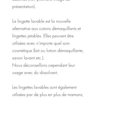
présentation).
La lingette lavable est la nouvelle
alternative aux cotons démaquillants et
lingettes jetables. Elles peuvent être
utilisées avec n'importe quel soin
cosmétique (lait ou lotion démaquillante,
savon lavant etc.).
Nous déconseillons cependant leur
usage avec du dissolvant.
Les lingettes lavables sont également
utilisées par de plus en plus de mamans,
car toute douce pour la peau de bébé.
Les lingettes contenant un pourcentage
de polyester, assurez-vous que bébé ne
fasse pas d'allergies ;).