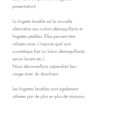
présentation).
La lingette lavable est la nouvelle
alternative aux cotons démaquillants et
lingettes jetables. Elles peuvent être
utilisées avec n'importe quel soin
cosmétique (lait ou lotion démaquillante,
savon lavant etc.).
Nous déconseillons cependant leur
usage avec du dissolvant.
Les lingettes lavables sont également
utilisées par de plus en plus de mamans,
car toute douce pour la peau de bébé.
Les lingettes contenant un pourcentage
de polyester, assurez-vous que bébé ne
fasse pas d'allergies ;).