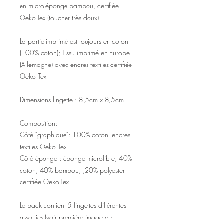
en
micro-éponge bambou, certifiée
Oeko-Tex (toucher très doux)
La partie imprimé est toujours en coton
(100% coton); Tissu imprimé en Europe
(Allemagne) avec encres textiles certifiée
Oeko Tex
Dimensions lingette : 8,5cm x 8,5cm
Composition:
Côté "graphique": 100% coton, encres
textiles Oeko Tex
Côté éponge : éponge microfibre, 40%
coton, 40% bambou, ,20% polyester
certifiée Oeko-Tex
Le pack contient 5 lingettes différentes
assorties (voir première image de