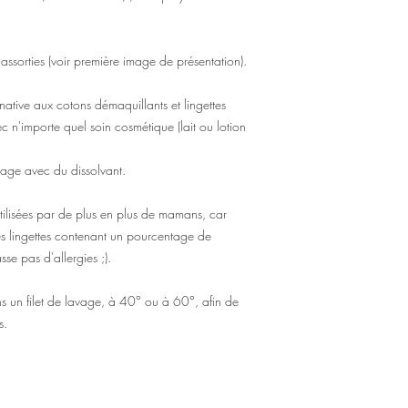
s assorties (voir première image de présentation).
rnative aux cotons démaquillants et lingettes
vec n'importe quel soin cosmétique (lait ou lotion
age avec du dissolvant.
utilisées par de plus en plus de mamans, car
s lingettes contenant un pourcentage de
se pas d'allergies ;).
s un filet de lavage, à 40° ou à 60°, afin de
s.