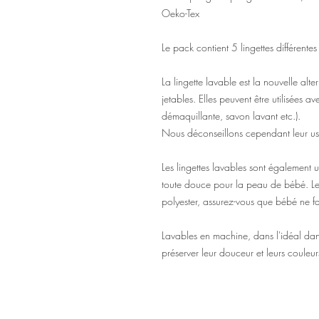
Oeko-Tex
Le pack contient 5 lingettes différente
La lingette lavable est la nouvelle alte
jetables. Elles peuvent être utilisées a
démaquillante, savon lavant etc.).
Nous déconseillons cependant leur us
Les lingettes lavables sont également 
toute douce pour la peau de bébé. Le
polyester, assurez-vous que bébé ne fas
Lavables en machine, dans l'idéal dan
préserver leur douceur et leurs couleur