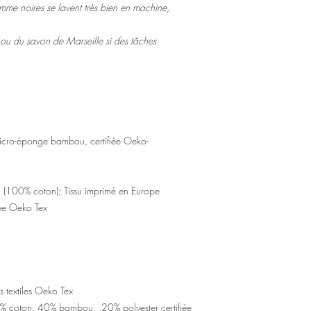
omme noires se lavent très bien en machine,
t ou du savon de Marseille si des tâches
micro-éponge bambou, certifiée Oeko-
on (100% coton); Tissu imprimé en Europe
iée Oeko Tex
 textiles Oeko Tex
% coton, 40% bambou, ,20% polyester certifiée