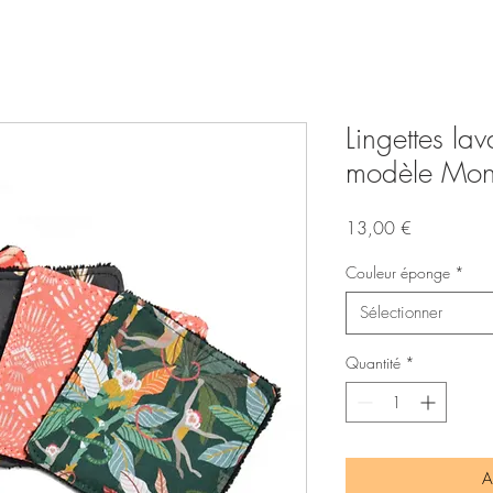
Lingettes la
modèle Mon
Prix
13,00 €
Couleur éponge
*
Sélectionner
Quantité
*
A