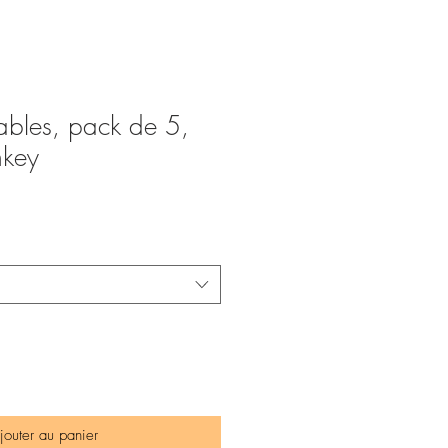
vables, pack de 5,
key
jouter au panier