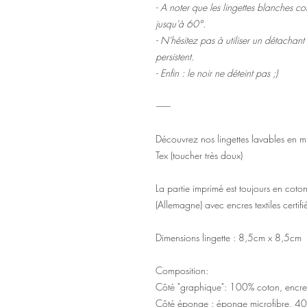
- A noter que les lingettes blanches c
jusqu'à 60°.
- N'hésitez pas à utiliser un détachan
persistent.
- Enfin : le noir ne déteint pas ;)
-------
Découvrez nos lingettes lavables en 
Tex (toucher très doux)
La partie imprimé est toujours en cot
(Allemagne) avec encres textiles certif
Dimensions lingette : 8,5cm x 8,5cm
Composition:
Côté "graphique": 100% coton, encres
Côté éponge : éponge microfibre, 40