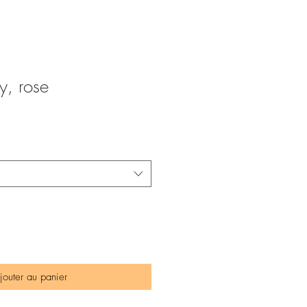
, rose
rix
romotionnel
jouter au panier