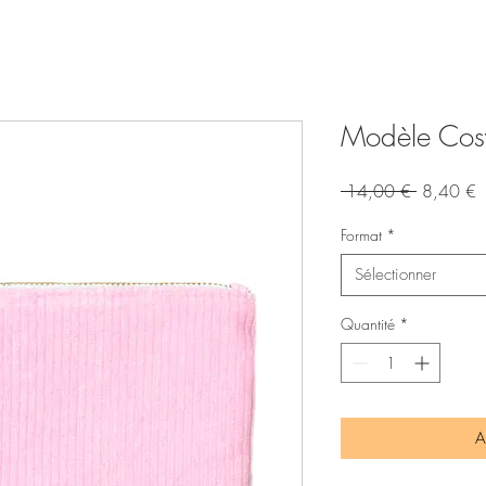
Modèle Cosy
Prix
P
 14,00 € 
8,40 €
original
p
Format
*
Sélectionner
Quantité
*
A