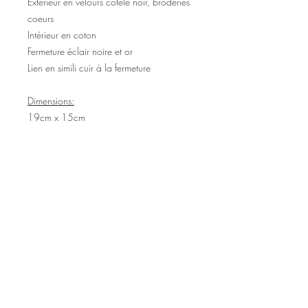
Extérieur en velours cotélé noir, broderies
coeurs
Intérieur en coton
Fermeture éclair noire et or
Lien en simili cuir à la fermeture
Dimensions:
19cm x 15cm
©2020 Tous droits réservés
Design et photographies: Emanuelle
Faure pour Seshat Création.
Inscrivez-vous à la newsletter pour au
être courant des nouveautés et de