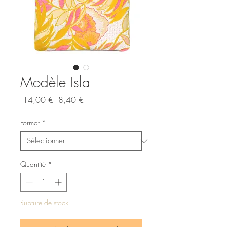
Modèle Isla
Prix
Prix
 14,00 € 
8,40 €
original
promotionnel
Format
*
Quantité
*
Rupture de stock