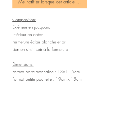
Me notifier lorsque cet article est disponible
Composition:
Extérieur en jacquard
Intérieur en coton
Fermeture éclair blanche et or
Lien en simili cuir à la fermeture
Dimensions:
Format porte-monnaioe : 13x11,5cm
Format petite pochette : 19cm x 15cm
©2020 Tous droits réservés
Design et photographies: Emanuelle