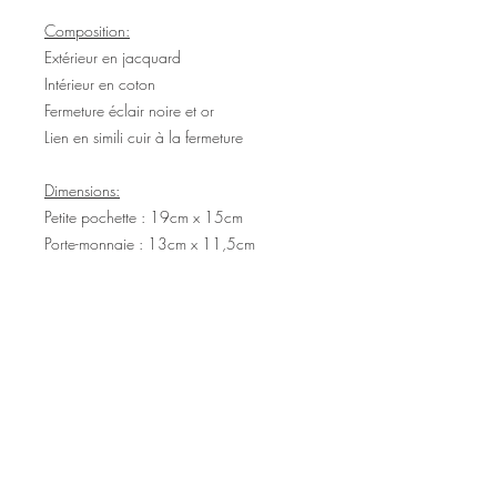
Composition:
Extérieur en jacquard
Intérieur en coton
Fermeture éclair noire et or
Lien en simili cuir à la fermeture
Dimensions:
Petite pochette : 19cm x 15cm
Porte-monnaie : 13cm x 11,5cm
©2020 Tous droits réservés
Design et photographies: Emanuelle
Faure pour Seshat Création.