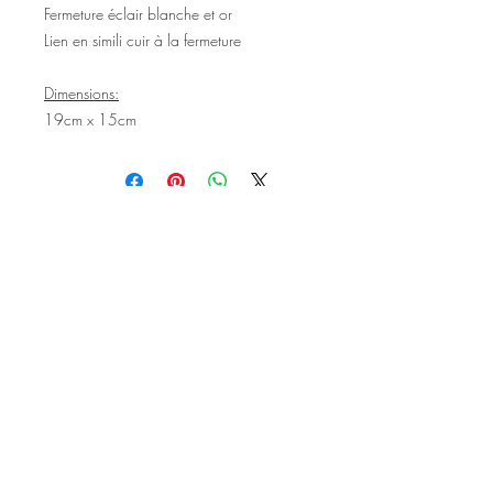
Fermeture éclair blanche et or
Lien en simili cuir à la fermeture
Dimensions:
19cm x 15cm
©2020 Tous droits réservés
Design et photographies: Emanuelle
Faure pour Seshat Création.
Inscrivez-vous à la newsletter pour au
être courant des nouveautés et de
l'actu avant tout le monde.