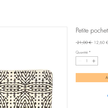
Petite poche
Prix
 21,00 € 
12,60 
original
Quantité
*
A