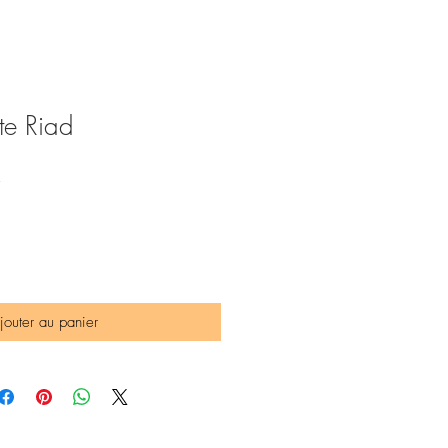
tte Riad
Prix
€
promotionnel
jouter au panier