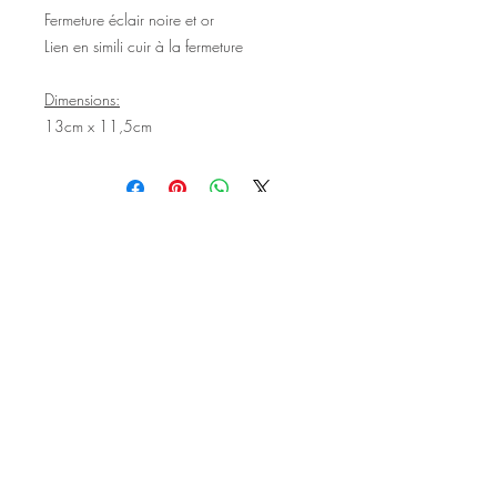
Fermeture éclair noire et or
Lien en simili cuir à la fermeture
Dimensions:
13cm x 11,5cm
©2020 Tous droits réservés
Design et photographies: Emanuelle
Faure pour Seshat Création.
Inscrivez-vous à la newsletter pour au
être courant des nouveautés et de
l'actu avant tout le monde.