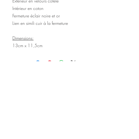
Extérieur en velours côtelé
Intérieur en coton
Fermeture éclair noire et or
Lien en simili cuir à la fermeture
Dimensions:
13cm x 11,5cm
©2020 Tous droits réservés
Design et photographies: Emanuelle
Faure pour Seshat Création.
Inscrivez-vous à la newsletter pour au
être courant des nouveautés et de
l'actu avant tout le monde.