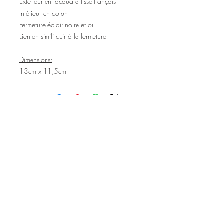
Extérieur en jacquard tissé français
Intérieur en coton
Fermeture éclair noire et or
Lien en simili cuir à la fermeture
Dimensions:
13cm x 11,5cm
©2020 Tous droits réservés
Design et photographies: Emanuelle
Faure pour Seshat Création.
Inscrivez-vous à la newsletter pour au
être courant des nouveautés et de
l'actu avant tout le monde.