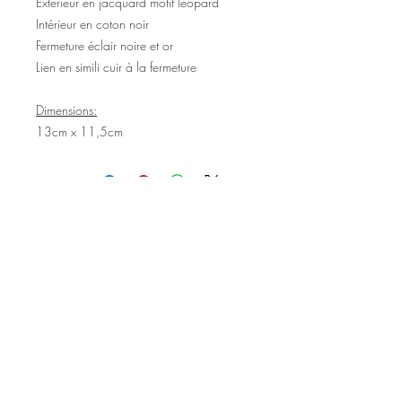
Extérieur en jacquard motif léopard
Intérieur en coton noir
Fermeture éclair noire et or
Lien en simili cuir à la fermeture
Dimensions:
13cm x 11,5cm
©2020 Tous droits réservés
Design et photographies: Emanuelle
Faure pour Seshat Création.
Inscrivez-vous à la newsletter pour au
être courant des nouveautés et de
l'actu avant tout le monde.