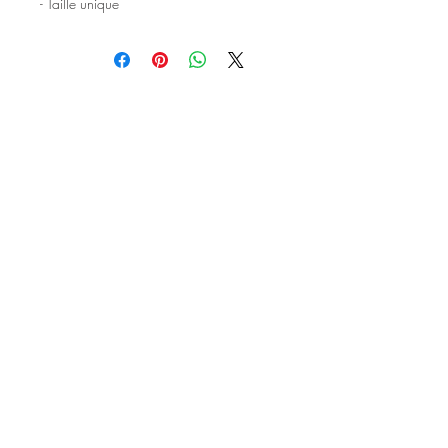
- Taille unique
©2020 Tous droits réservés
Design et photographies: Emanuelle
Faure pour Seshat Création.
Inscrivez-vous à la newsletter pour au
être courant des nouveautés et de
l'actu avant tout le monde.
S'inscrire à la newsletter