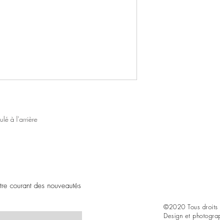
lé à l'arrière
être courant des nouveautés
©2020 Tous droits 
Design et photogra