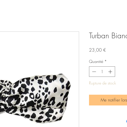
Turban Bian
Prix
23,00 €
Quantité
*
Rupture de stock
Me notifier lor